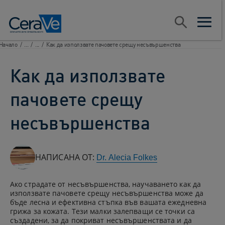
Main Navigation
Search
open sear
open m
Начало
/
...
/
...
/
Как да използвате пачовете срещу несъвършенства
Как да използвате
пачовете срещу
несъвършенства
НАПИСАНА ОТ:
Dr. Alecia Folkes
Ако страдате от несъвършенства, научаването как да
използвате пачовете срещу несъвършенства може да
бъде лесна и ефективна стъпка във вашата ежедневна
грижа за кожата. Тези малки залепващи се точки са
създадени, за да покриват несъвършенствата и да