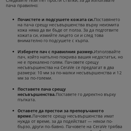
Следвайте тези пет прости стъпки, за да използвате
пача правилно:
Почистете и подсушете кожата си.
Поставянето
на пача срещу несъвършенства върху неизмита
кожа няма да ви бъде от полза. За да подготвите
кожата си, измийте лицето си и след това
внимателно го подсушете с кърпа.
Изберете пач с правилния размер.
Използвайте
пач, който напълно покрива вашия недостатък, но
не е прекалено голям. Пачовете срещу
несъвършенства на CeraVe се предлагат в два
размера: 10 мм за по-малки несъвършенства и 12
мм за по-големи.
Поставете пача срещу
несъвършенства.
Поставете го директно върху
пъпката.
Оставете да престои за препоръчаното
време.
Пачовете срещу несъвършенства имат
нужда от време, за да подействат — някои по-
бързо, други по-бавно. Пачовете на CeraVe трябва