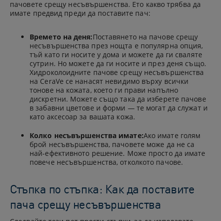
пачовете срещу несъвършенства. Ето какво трябва да
имате предвид преди да поставите пач:
Времето на деня:
Поставянето на пачове срещу
несъвършенства през нощта е популярна опция,
тъй като ги носите у дома и можете да ги сваляте
сутрин. Но можете да ги носите и през деня също.
Хидроколоидните пачове срещу несъвършенства
на CeraVe се нанасят невидимо върху всички
тонове на кожата, което ги прави напълно
дискретни. Можете също така да изберете пачове
в забавни цветове и форми — те могат да служат и
като аксесоар за вашата кожа.
Колко несъвършенства имате:
Ако имате голям
брой несъвършенства, пачовете може да не са
най-ефективното решение. Може просто да имате
повече несъвършенства, отколкото пачове.
Стъпка по стъпка: Как да поставите
пача срещу несъвършенства