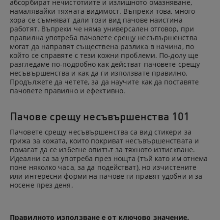
абсорбират нечистотиите и излишното омазняване,
намалявайки тяхната видимост. Въпреки това, много
хора се съмняват дали този вид пачове наистина
работят. Въпреки че няма универсален отговор, при
правилна употреба пачовете срещу несъвършенства
могат да направят съществена разлика в начина, по
който се справяте с тези кожни проблеми. По-долу ще
разгледаме по-подробно как действат пачовете срещу
несъвършенства и как да ги използвате правилно.
Продължете да четете, за да научите как да поставяте
пачовете правилно и ефективно.
Пачове срещу несъвършенства 101
Пачовете срещу несъвършенства са вид стикери за
грижа за кожата, които покриват несъвършенствата и
помагат да се избегне опитът за тяхното изтискване.
Идеални са за употреба през нощта (тъй като им отнема
поне няколко часа, за да подействат), но изчистените
или интересни форми на пачове ги правят удобни и за
носене през деня.
Правилното използване е от ключово значение.