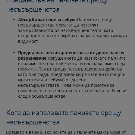
несъвършенства
Абсорбират гной и себум.
Пачовете срещу
несъвършенства помагат да изтеглят
замърсяванията от несъвършенствата, като
същевременно ги покриват, за да намалят тяхната
видимост.
Предпазват несъвършенствата от докосване и
разраняване.
Изкушението да изстискате пъпките
е голямо, но това най-често ги влошава, вместо да
помогне. Пачът срещу несъвършенства действа
като преграда, предпазвайки ръцете ви (а също и
мръсотията и себума) от досег с
несъвършенствата. Това може да помогне за
намаляване на вероятността за появата на белези
след несъвършенства.
Кога да използвате пачовете срещу
несъвършенства
Времето е важно, ако искате да извлечете максимума от