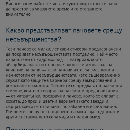
Винаги започвайте с чиста и суха кожа, оставете пача
да престои за указаното време и го отстранете
внимателно.
Какво представляват пачовете срещу
несъвършенства?
Тези пачове са малки, лепкави стикери, предназначени
да покриват несъвършенствата поотделно. Най-често
изработени от хидроколоид — материал, който
абсорбира влага и първоначално се е използвал за
лечение на рани — тези пачове изтеглят мазнини и
нечистотии от несъвършенствата, като същевременно
служат като защитна бариера срещу замърсявания и
докосване на кожата. Пачовете се предлагат в различни
стилове, които отговарят на различни предпочитания
— от ултратънки, прозрачни пачове, които се сливат с
кожата, до ярки и цветни варианти (като звезди и
сърца), които се отличават по забавен и игрив начин.
Пачовете срещу несъвършенства могат да съдържат и
други съставки, като серамиди и ниацинамид.
Предимства на пачовете срещу