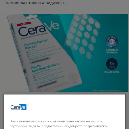
намаляват тяхната видимост.
В тази статия:
Ние използваме бисквитки, включително такива на нашите
партньори, за да ви предоставим най-доброто потребителско