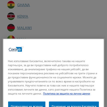
GHANA
KENYA
MALAWI
MALI
MAURITANIA
Ние използваме бисквитки, включително такива на нашите
MAURITIUS
партньори, за да ви предоставим най-доброто потребителско
изживяване, да анализираме трафика на нашия уебсайт, да ви
MOZAMBIQUE
покажем персонализирана реклама на уебсайтове на трети страни и
да предоставим функционалности на социалните мрежи. Можете да
управлявате предпочитанията си по всяко време в настройките на
NAMIBIA
бисквитките. Научете повече за това как ние и нашите партньори
използваме личните ви данни, като разгледате нашата Политика за
защита на личните данни.
Политика за защита на лични данни
NIGERIA
Отхвърляне на всички
Приемане на всички бисквитки