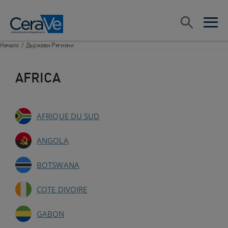
Main Navigation
Search
open sea
open 
Начало
/
Държави Региони
AFRICA
AFRIQUE DU SUD
ANGOLA
BOTSWANA
COTE DIVOIRE
GABON