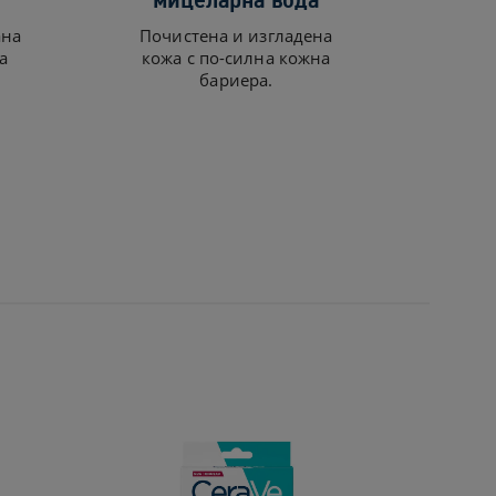
ана
Почистена и изгладена
а
кожа с по-силна кожна
бариера.