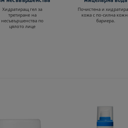
Хидратиращ гел за
Почистена и хидратир
третиране на
кожа с по-силна кожн
несъвършенства по
бариера.
цялото лице