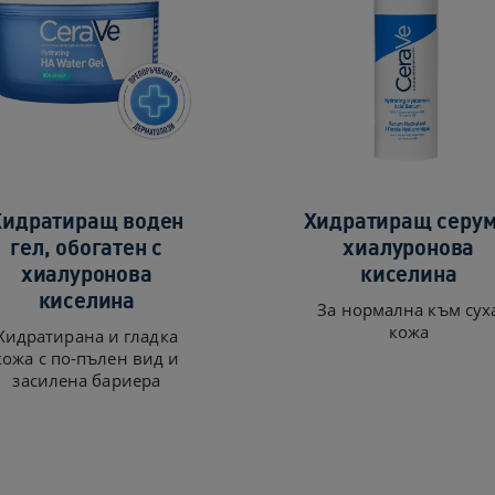
Хидратиращ воден
Хидратиращ серум
гел, обогатен с
хиалуронова
хиалуронова
киселина
киселина
За нормална към сух
кожа
Хидратирана и гладка
кожа с по-пълен вид и
засилена бариера