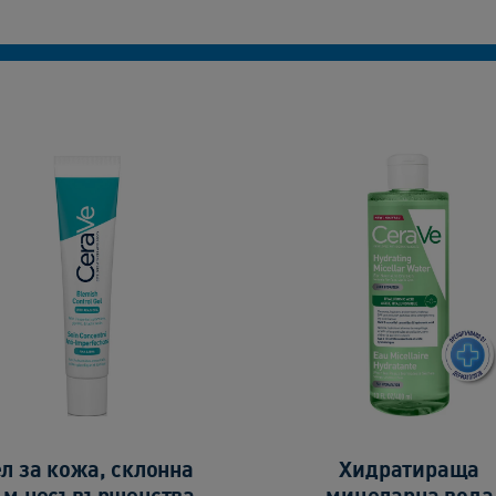
ел за кожа, склонна
Хидратираща
ъм несъвършенства
мицеларна вода