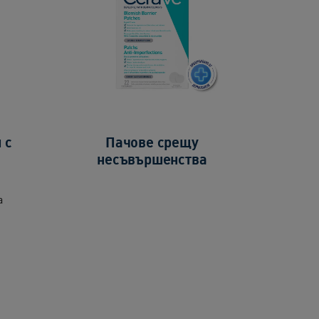
 с
Пачове срещу
несъвършенства
а