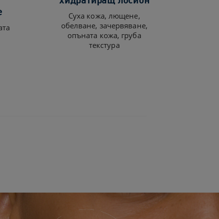
е
Cуха кожа, лющене,
обелване, зачервяване,
ата
опъната кожа, груба
текстура