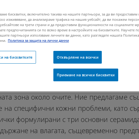
ваме бисквитки, включително такива на нашите партньори, за да ви предоставим
ско изживяване, да анализираме трафика на нашия уебсайт, да ви покажем перс
 уебсайтове на трети страни и да предоставим функционалности на социалните м
ате предпочитанията си по всяко време в настройките на бисквитките. Научете по
нашите партньори използваме личните ви данни, като разгледате нашата Политика
нни.
Политика за защита на лични данни
и на бисквитките
Отхвърляне на всички
 да ви помогне да осигурите на кожата си
танти за лице и тяло на CeraVe включва ф
Приемане на всички бисквитки
не на сухата и чувствителна кожа, както и 
ната зона около очите. Ние предлагаме съ
е на специфични кожни проблеми, като сър
сички формулирани с три основни серамид
държане на влагата, същевременно предп