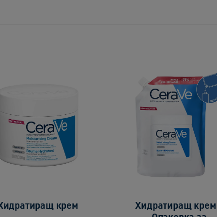
Хидратиращ крем
Хидратиращ крем
Опаковка за