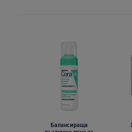
Балансираща
въздушна пяна за