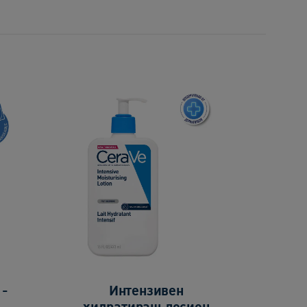
 -
Интензивен
хидратиращ лосион