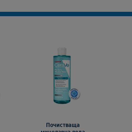
Почистваща
мицеларна вода