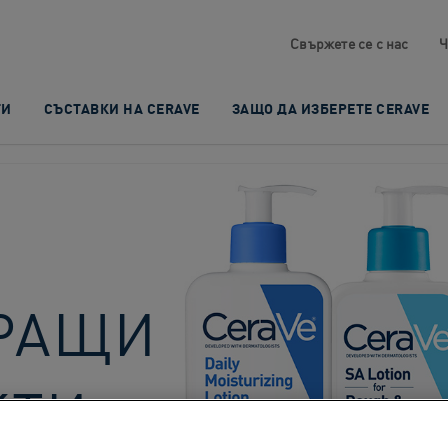
Свържете се с нас
Ч
ТИ
СЪСТАВКИ НА CERAVE
ЗАЩО ДА ИЗБЕРЕТЕ CERAVE
РАЩИ
КТИ